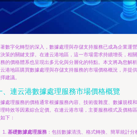
隨著數字化轉型的深入，數據處理與存儲支持服務已成為企業運
和決策的關鍵支撐。在連云港地區，這一市場需求持續增長，相
服務的價格體系也呈現出多元化與分層化的特點。本文將為您解
連云港地區購買數據處理與存儲支持服務的市場價格概況，并提
選擇建議。
一、連云港數據處理服務市場價格概覽
數據處理服務的價格通常根據服務內容、技術復雜度、數據規模
處理時效等因素綜合定價。在連云港市場，主要服務模式及價格
間如下：
基礎數據處理服務
：包括數據清洗、格式轉換、簡單統計分