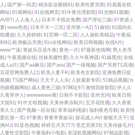
情网站 激情综合社区 91视频东京热 成人AⅤ色导航 在线看黄专用网站 美女
人
|
国产第一码页
|
精东影业蜜桃91
|
欧美性爱另类
|
91观看在线
网站
|
91视网站
|
91在线网页
|
91午夜伦理影院
|
91尤物91视频
|
天天肏 网站黄色片 先锋影音熟女 欧美中文伦理片 91免费 亚洲拍拍 av人人
AVBT
|
人人肏人人
|
日本不卡线在免费
|
国产理论三级
|
97资源人
妻
|
www色色
|
日本不卡一三区
|
亚州第一AZ
|
51偷拍
|
91国内在
操人人操 探花av电影导航 深夜福利影院 91版动漫视 午夜不卡三级网站 深夜
线播放
|
久久婷婷婷
|
91官网一匹二区
|
人人操欧美精品
|
午夜福
利91
|
欧洲极品另类
|
91n在线网站
|
欧美日韩视频
|
在线h片
|
AV影视 国产午夜福利影院 国产超91 精东视频黄下载 91搭讪美女 国产性福
www艹逼
|
青娱乐豆花午夜
|
黄色一片
|
97最新色情网
|
男人色导
航
|
午夜视频在线
|
丝袜美腿性爱
|
久久午夜神器
|
91操黑丝
|
在线
AⅤ 影音先锋操日 欧美性爱18 尤物影视AV 91熊猫tv 激情人妻三级 91人妻草
成人a片
|
国产aa麻豆
|
国产ass
|
国产一级视频
|
国产另类TS高潮
|
豆花官网免费入口
|
欧美人妻干K
|
欧美色女影院
|
亚洲免费日批
99热草 黑料网制服丝袜 福利社禁片 91偷拍在线 久久精品视频32 俺去啦啦
视频
|
TS国产网站
|
天天干人人乐
|
人妖最新专区
|
51精品视频
|
ts
伪娘视频网站
|
成人黄色三级
|
97网址97
|
激情四射影院
|
伊人久
电影网 99热在只有 91x视频大全 九九国模色图 91情侣操逼 女人的天堂AV
久青草伊人
|
wwwwwww黄
|
日韩不卡影院
|
亚州无玛
|
欧美日韩
大陆91
|
91中文啦视频
|
天美传果冻制片
|
五月花性视
|
久久香蕉
青娱乐99在线 天天肏逼 韩国超碰av 福利看片 亚洲五码蜜桃 97超碰女人 AV
草久久
|
国产视频一区在线
|
草草福利电影
|
福利夜色导航
|
欧美性
爱区第一页
|
97青青
|
青青草青娱乐
|
探花成人AV
|
狠狠天天干
|
亚
传媒在线播放 亚洲AV中文网 97在线综合 91网站入囗 91精品吴梦梦 91草草
洲AU
|
91亚色视频
|
婷婷五月天777
|
变态另类33
|
天美传媒毛片
|
人妻性交影院
|
午夜福利小电影
|
老湿机视频网站
|
97精品影视
|