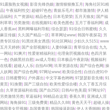
视频 白丝无码自慰91 精品欧美成人 国伦精品区 91蜜桃在线观看 亚洲国产二
91露脸熟女视频
|
影音先锋伪娘
|
激情狠狠撸五月
|
海角社区91精
品
|
午夜福利性交
|
超碰97色色
|
青娱乐毛片
|
都市激激情
|
伊人精
区 传媒精品福利 久草热大香蕉 欧美人妖射精 91入口免费 www操C〇M 国偷
品福利
|
久艹资源站
|
精品色色
|
日本毛荣荣
|
五月天狼友
|
国产福
利草草
|
另类激情
|
在线视频91
|
欧美色图色
|
五月丁香福利网
|
成
传媒 三级成人日韩
人香蕉av
|
黑料网曝福利导航
|
综合瑟瑟
|
91综合日韩蜜桃
|
久久
麻豆传媒
|
久久国产精品一区
|
草草网址www
|
韩国午夜探花
|
另
类专区综合
|
91黑丝美女诱惑
|
91社区网站
|
少妇久久5151
|
www
五月天婷婷
|
国产全部视频91
|
人妻69麻豆
|
青草综合在线
|
九九
一网站
|
91爽片
|
性爱射精福利社
|
伦理肏屄视频在线
|
色四月第
一色
|
伪娘黑丝自慰
|
av成人导航
|
日本极品午夜剧场
|
视频福利
在线看
|
超碰人人乐
|
自拍AV网
|
玖草资源在线
|
国产综合色网
|
操
人妖网
|
国产综合色网
|
97网址www
|
欧美综合性
|
白丝白虎91中
出
|
日韩蜜臀91
|
户外露出
|
中文字幕色哟哟
|
97瑟瑟影音先锋
|
91
黄页
|
91換覺
|
国产三级自拍
|
欧美性爱综合楼
|
久久丁香五月综
合
|
久草资源福利在线
|
国产自25区
|
日韩AV色美眉
|
97网址97
|
另类激情另类
|
草逼福利
|
99精品在这里
|
香蕉久草
|
亚洲成人淫
网站
|
海角操91
|
三级免费黄
|
精品久久88
|
黄色天天干
|
超碰人操
|
韩国美女屄视频
|
岛国青青草
|
韩国操逼剧场
|
伊人大香啪啪
|
欧美