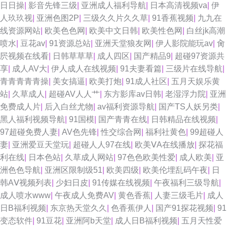
日日操
|
影音先锋三级
|
亚洲成人福利导航
|
日本高清视频va
|
伊
人玖玖视
|
亚洲色图2P
|
三级久久片久久草
|
91香蕉视频
|
九九在
线资源网站
|
欧美色色网
|
欧美中文日韩
|
欧美性色网
|
白丝jk高潮
喷水
|
豆花av
|
91资源总站
|
亚洲天堂狼友网
|
伊人影院能玩av
|
肏
屄视频在线看
|
日韩草草草
|
成人四区
|
国产精品9
|
超碰97资源共
享
|
成人AV大
|
伊人成人在线视频
|
91夫妻看篇
|
三级片在线导航
|
青青青青青操
|
美女搞逼
|
欧美打炮
|
91成人社区
|
五月天娱乐黄
站
|
久草成人
|
超碰AV人人艹
|
东方影库av日韩
|
老湿浮力院
|
亚洲
免费成人片
|
后入白丝尤物
|
av福利资源导航
|
国产TS人妖另类
|
黑人福利视频导航
|
91国模
|
国产青青在线
|
日韩精品在线视频
|
97超碰免费人妻
|
AV色先锋
|
性交综合网
|
福利社黄色
|
99超碰人
妻
|
亚洲爱豆天堂玩
|
超碰人人97在线
|
欧美ⅤA在线播放
|
探花福
利在线
|
日本色站
|
久草成人网站
|
97色色欧美性爱
|
成人欧美
|
亚
洲色色导航
|
亚洲区限制级51
|
欧美四级
|
欧美伦埋乱码午夜
|
日
韩AⅤ视频列表
|
少妇日皮
|
91传媒在线视频
|
午夜福利三级导航
|
成人喷水www
|
午夜成人免费AV
|
黄色香蕉
|
人妻三级毛片
|
成人
日B福利视频
|
东京热天堂久久
|
色香蕉伊人
|
国产91探花视频
|
91
变态软件
|
91豆花
|
亚洲阿b天堂
|
成人日B福利视频
|
五月天性爱