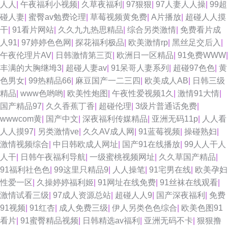
人人
|
午夜福利小视频
|
久草夜福利
|
97狠狠
|
97人妻人人操
|
99超
碰人妻
|
蜜臀av勉费论理
|
草莓视频黄免费
|
A片播放
|
超碰人人摸
干
|
91看片网站
|
久久九九热思精品
|
综合另类激情
|
免费看片成
人91
|
97婷婷色色网
|
探花福利极品
|
欧美激情rp
|
黑丝足交后入
|
午夜伦理片AV
|
日韩激情第三页
|
欧洲日一区精品
|
91免费WWW
|
丰满的大胸继坶3
|
超碰人妻av
|
91呆哥人妻系列
|
超碰97色色
|
黄
色男女
|
99热精品66
|
麻豆国产一二三四
|
欧美成人AB
|
日韩三级
精品
|
www色哟哟
|
欧美性炮图
|
午夜性爱视频1久
|
激情91大情
|
国产精品97
|
久久香蕉丁香
|
超碰伦理
|
3级片普通话免费
|
wwwcom黄
|
国产中文
|
深夜福利传媒精品
|
亚洲无码11p
|
人人看
人人摸97
|
另类激情ve
|
久久AV成人网
|
91蓝莓视频
|
操碰熟妇
|
激情视频综合
|
中日韩欧成人网址
|
国产91在线播放
|
99人人干人
人干
|
日韩午夜福利导航
|
一级蜜桃视频网址
|
久久草国产精品
|
91福利社色色
|
99这里只精品9
|
人人操笔
|
91宅男在线
|
欧美孕妇
性爱一区
|
久操婷婷福利姬
|
91网址在线免费
|
91丝袜在线观看
|
激情试看三级
|
97成人资源总站
|
超碰人人9
|
国产深夜福利
|
免费
91视频
|
91红杏
|
成人免费三级
|
伊人另类色色综合
|
欧美色图91
看片
|
91蜜臀精品视频
|
日韩精选av福利
|
亚洲无码不卡
|
狠狠撸