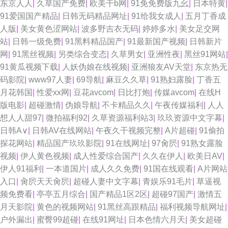
东京人人
|
久草国产免费
|
欧美干b网
|
91免免费版九幺
|
日本特黄
|
91爱国国产精品
|
日韩无码精品网址
|
91给我女成人
|
五月丁香成
人版
|
美女黄色涩网站
|
波多野吉衣无码
|
婷婷多水
|
美女足交网
站
|
日韩一级免费
|
91黑料精品国产
|
91最新国产视频
|
日韩新片
网
|
91黑丝视频
|
另类综合变态
|
久草男女
|
亚洲性夜
|
黑丝91网站
|
91黄瓜视频下载
|
人妖伪娘在线视频
|
亚洲狼友AV天堂
|
东京热无
码影院
|
www97人妻
|
69导航
|
麻豆久久草
|
91熟妇露脸
|
丁香五
月花韩国
|
性爱xx网
|
豆花avcom
|
日比打炮
|
传媒avcom
|
在线H
版电影
|
超碰激情
|
伪娘导航
|
不卡精品久久
|
午夜传媒福利
|
人人
想人人甜97
|
微拍福利92
|
久草资源福利站3
|
玖玖资源中文字幕
|
日韩A∨
|
日韩AV在线网站
|
午夜久干视频完整
|
A片超碰
|
91偷拍
探花网站
|
精品国产玖玖影院
|
91在线网址
|
97肏屄
|
91熟女露脸
视频
|
伊人黄色视频
|
成人性爱综合国产
|
久久在伊人
|
欧美日AV
|
伊人91福利
|
一本道国片
|
成人久久免费
|
91国在线观看
|
A片网站
入口
|
肏屄天天肏屄
|
超碰人妻中文字幕
|
青娱乐91毛片
|
草逼视
频免费看
|
亭亭五月综合
|
国产精品1区2区
|
超碰97国产
|
激情五
月天影院
|
黄色的视频网站
|
91黑丝高跟精品
|
福利视频导航网址
|
户外漏出
|
蜜臀99超碰
|
在线91网址
|
日本色情六月天
|
美女超碰