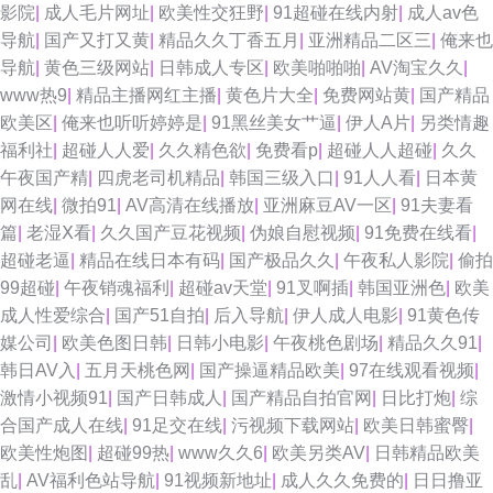
影院
|
成人毛片网址
|
欧美性交狂野
|
91超碰在线内射
|
成人av色
导航
|
国产又打又黄
|
精品久久丁香五月
|
亚洲精品二区三
|
俺来也
网址 九九成人自拍 日韩亚色 亚洲传媒色情A片 av性福利 青青伊人网 韩国无
导航
|
黄色三级网站
|
日韩成人专区
|
欧美啪啪啪
|
AV淘宝久久
|
www热9
|
精品主播网红主播
|
黄色片大全
|
免费网站黄
|
国产精品
码黄 成人免费频道 91原创论坛 91porn蝌蚪 青青草福利 国产人妖视频 91入
欧美区
|
俺来也听听婷婷是
|
91黑丝美女艹逼
|
伊人A片
|
另类情趣
福利社
|
超碰人人爱
|
久久精色欲
|
免费看p
|
超碰人人超碰
|
久久
口在线观看 www91自拍 黑丝自慰喷水网站 51大香蕉 后入美女爱爱爱 99热
午夜国产精
|
四虎老司机精品
|
韩国三级入口
|
91人人看
|
日本黄
网在线
|
微拍91
|
AV高清在线播放
|
亚洲麻豆AV一区
|
91夫妻看
超碰免费 欧美成人日韩中文 老司机大香蕉 三欧美视频sss 97热热 欧美韩日
篇
|
老湿Ⅹ看
|
久久国产豆花视频
|
伪娘自慰视频
|
91免费在线看
|
超碰老逼
|
精品在线日本有码
|
国产极品久久
|
午夜私人影院
|
偷拍
国产 五月天影院av aa久久 91少女被入 影音先锋国产性爱 亚洲自拍色图
99超碰
|
午夜销魂福利
|
超碰av天堂
|
91叉啊插
|
韩国亚洲色
|
欧美
成人性爱综合
|
国产51自拍
|
后入导航
|
伊人成人电影
|
91黄色传
51xtv影城 福利嫂av导航 欧美性交天天操 91视频国 免费操性逼色 TS伪娘在
媒公司
|
欧美色图日韩
|
日韩小电影
|
午夜桃色剧场
|
精品久久91
|
韩日AV入
|
五月天桃色网
|
国产操逼精品欧美
|
97在线观看视频
|
线 激情四射熟女丝袜 久久婷婷香蕉影音 无码日日 超碰人摸 www03另类 美
激情小视频91
|
国产日韩成人
|
国产精品自拍官网
|
日比打炮
|
综
合国产成人在线
|
91足交在线
|
污视频下载网站
|
欧美日韩蜜臀
|
女被男人侵犯 欧美夜怕怕 91丝袜 51福利视频在线 成人av香蕉 人人操人人
欧美性炮图
|
超碰99热
|
www久久6
|
欧美另类AV
|
日韩精品欧美
乱
|
AV福利色站导航
|
91视频新地址
|
成人久久免费的
|
日日撸亚
超碰 少妇精品一区二区 51AV视频 av小电影导航 丰满少妇被日 欧美日色 91