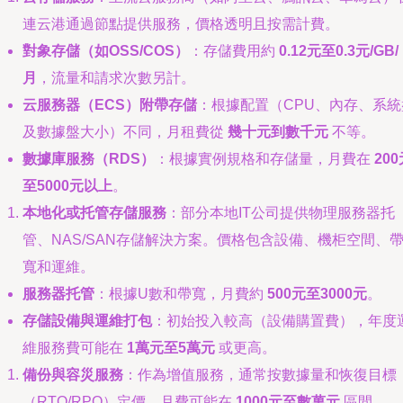
連云港通過節點提供服務，價格透明且按需計費。
對象存儲（如OSS/COS）
：存儲費用約
0.12元至0.3元/GB/
月
，流量和請求次數另計。
云服務器（ECS）附帶存儲
：根據配置（CPU、內存、系統
及數據盤大小）不同，月租費從
幾十元到數千元
不等。
數據庫服務（RDS）
：根據實例規格和存儲量，月費在
20
至5000元以上
。
本地化或托管存儲服務
：部分本地IT公司提供物理服務器托
管、NAS/SAN存儲解決方案。價格包含設備、機柜空間、
寬和運維。
服務器托管
：根據U數和帶寬，月費約
500元至3000元
。
存儲設備與運維打包
：初始投入較高（設備購置費），年度
維服務費可能在
1萬元至5萬元
或更高。
備份與容災服務
：作為增值服務，通常按數據量和恢復目標
（RTO/RPO）定價。月費可能在
1000元至數萬元
區間。