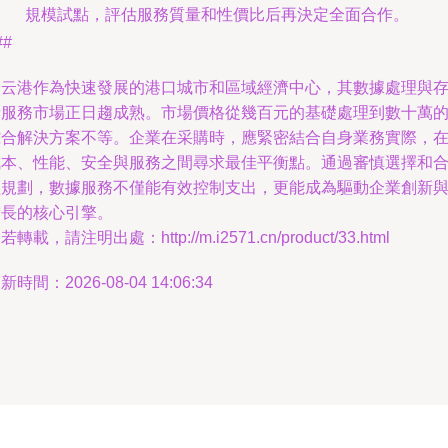
規模試點，評估服務質量和性價比后再決定全面合作。
##
連云港作為快速發展的港口城市和區域經濟中心，其數據處理與
儲服務市場正日趨成熟。市場價格從幾百元的基礎處理到數十萬
綜合解決方案不等。企業在采購時，應緊密結合自身業務實際，
成本、性能、安全與服務之間尋求最佳平衡點。通過審慎選擇和
理規劃，數據服務不僅能有效控制支出，更能成為驅動企業創新
增長的核心引擎。
若轉載，請注明出處：http://m.i2571.cn/product/33.html
新時間：2026-08-04 14:06:34