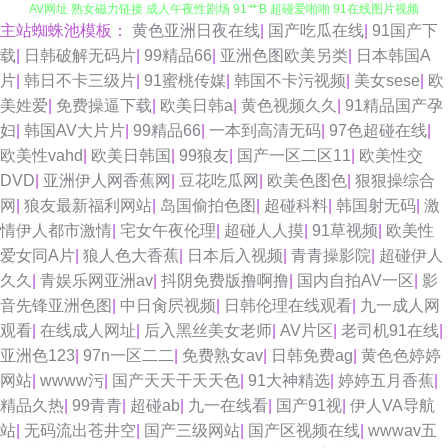
主站蜘蛛池模板：
黄色亚洲日夜在线
|
国产吃瓜在线
|
91国产下
AV性爱色 伊人福利导航 久久AV成人网 国产综合五五 伪娘av 韩国精品人妻
载
|
日韩破解无码片
|
99精品66
|
亚洲色图欧美另类
|
日本韩国A
片
|
韩日不卡三级片
|
91蜜桃传媒
|
韩国不卡污视频
|
美女sese
|
欧
AV网址 熟女磁力链接 成人午夜性剧场 91艹B 超碰爱啪啪 91在线图片视频
美姓爱
|
免费操逼下载
|
欧美日韩a
|
黄色视频久久
|
91精品国产孕
妇
|
韩国AV大片片
|
99精品66
|
一本到高清无码
|
97色超碰在线
|
欧美色图中文 伦理片三级伦理 青青操网站 日韩日日操 91传媒在线视频 大香
欧美性vahd
|
欧美日韩国
|
99狼友
|
国产一区二区11
|
欧美性交
DVD
|
亚洲伊人网香蕉网
|
豆花吃瓜网
|
欧美色图色
|
狠狠操综合
蕉玖玖爱 国产麻豆aa 岛国福利导航 精品在线日本有码 偷拍视频网址导航 91
网
|
狼友最新福利网站
|
岛国偷拍色图
|
超碰科料
|
韩国射无码
|
激
情伊人都市激情
|
宅女午夜伦理
|
超碰人人摸
|
91草视频
|
欧美性
最新国产视频 欧美变态性交 九九热精品6 97免费在线视频 欧美少女性交开
爱女同A片
|
狼人色大香蕉
|
日本后入视频
|
青青操影院
|
超碰伊人
久久
|
青娱乐网亚洲av
|
抖阴免费版撸啊撸
|
国内自拍AV一区
|
影
包 国产精品精品久久 美女sese 亚洲熟女人妖 91九色一区二区 蜜芽性爱亚洲
音先锋亚洲色图
|
中日肏屄视频
|
日韩伦理在线观看
|
九一成人网
观看
|
在线成人网址
|
后入黑丝美女老师
|
AV片区
|
老司机91在线
|
男人Av五月天 97色色五月天 后入色站 日韩成人在线观看 天堂福利导航 韩国
亚洲色123
|
97n一区二二
|
免费熟女av
|
日韩免费ag
|
黄色色婷婷
网站
|
wwww污
|
国产天天干天天色
|
91大神精选
|
婷婷五月香蕉
|
美女操逼视频 国产乱码一区 在线观看av 91足交网站 欧美性爱第五页 91色
精品久热
|
99青青
|
超碰ab
|
九一在线看
|
国产91视
|
伊人VA导航
站
|
无码流出苍井空
|
国产三级网站
|
国产区视频在线
|
wwwav五
色福利视频 变态另类第4页 亚洲成人黄页 Ts伪娘自慰系列 成人网在线播放