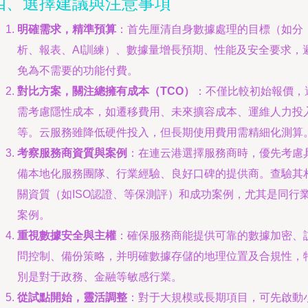
四、選擇建議與注意事項
明確需求，精準預算
：首先厘清自身數據處理的目標（如分
析、報表、AI訓練）、數據量增長預期、性能及安全要求，
免為不需要的功能付費。
對比方案，關注總擁有成本（TCO）
：不僅比較初始報價，
需考慮隱性成本，如遷移費用、未來擴容成本、運維人力投
等。云服務雖降低硬件投入，但長期使用費用需精細化測算
考察服務商資質與案例
：在連云港選擇服務商時，優先考慮
備本地化服務團隊、行業經驗、良好口碑的提供商。查驗其
關資質（如ISO認證、等保測評）和成功案例，尤其是同行
案例。
重視數據安全與主權
：確保服務商能提供可靠的數據加密、
問控制、備份策略，并明確數據存儲的地理位置及合規性，
別是對于政務、金融等敏感行業。
從試點開始，靈活調整
：對于大規模或長期項目，可先啟動