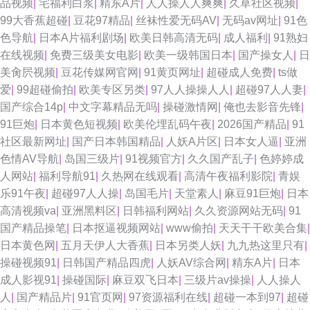
品视频
|
宅福利白浆
|
精东A片
|
人人操人人爽爽
|
久草社区视频
|
99大香蕉超碰
|
豆花97精品
|
丝袜性爱无码AV
|
无码av网址
|
91色
色导航
|
日本A片福利剧场
|
欧美日韩高清无码
|
成人福利
|
91熟妇
在线视频
|
免费三级美女电影
|
欧美一级韩国日本
|
国产操女人
|
日
美肏屄视频
|
豆花传媒网官网
|
91黄页网址
|
超碰成人免费
|
ts做
爱
|
99超碰偷拍
|
欧美专区另类
|
97人人操操人人
|
超碰97人人妻
|
国产综合14p
|
中文字幕精品无吗
|
操碰激情网
|
俺也去影音先锋
|
91巨炮
|
日本黄色短视频
|
欧美伦埋乱码午夜
|
2026国产精品
|
91
社区最新网址
|
国产日本韩国精品
|
人妖A片区
|
日本女人逼
|
亚洲
色情AV导航
|
岛国三级片
|
91视频官方
|
久久国产乱子
|
色婷婷成
人网站
|
福利导航91
|
久热网在线观看
|
高清午夜福利影院
|
青娱
乐91午夜
|
超碰97人人操
|
岛国毛片
|
天堂素人
|
麻豆91巨炮
|
日本
高清视频va
|
亚洲黑料区
|
日韩福利网站
|
久久资源网站无码
|
91
国产精品操笔
|
日本抠逼视频网站
|
www偷拍
|
天天干干欧美合集
|
日本黄色网
|
五月天伊人大香蕉
|
日本另类人妖
|
九九热这里只有
|
操碰视频91
|
日韩国产精品四虎
|
人妖AV综合网
|
精东A片
|
日本
成人影视91
|
操碰国际
|
麻豆双飞日本
|
三级片av操操
|
人人操人
人
|
国产精品片
|
91官页网
|
97资源福利在线
|
超碰一本到97
|
超碰