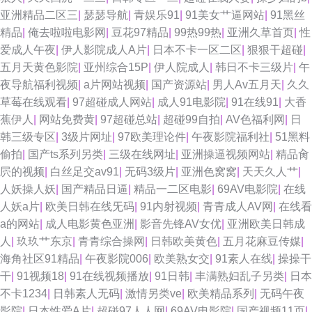
亚洲精品二区三
|
瑟瑟导航
|
青娱乐91
|
91美女艹逼网站
|
91黑丝
精品
|
俺去啦啦电影网
|
豆花97精品
|
99热99热
|
亚洲久草首页
|
性
爱成人午夜
|
伊人影院成人A片
|
日本不卡一区二区
|
狠狠干超碰
|
五月天黄色影院
|
亚州综合15P
|
伊人院成人
|
韩日不卡三级片
|
午
夜导航福利视频
|
a片网站视频
|
国产资源站
|
男人Av五月天
|
久久
草莓在线观看
|
97超碰成人网站
|
成人91电影院
|
91在线91
|
大香
蕉伊人
|
网站免费黄
|
97超碰总站
|
超碰99自拍
|
AV色福利网
|
日
韩三级专区
|
3级片网址
|
97欧美理论件
|
午夜影院福利社
|
51黑料
偷拍
|
国产ts系列另类
|
三级在线网址
|
亚洲操逼视频网站
|
精品肏
屄的视频
|
白丝足交av91
|
无码3级片
|
亚洲色窝窝
|
天天久人艹
|
人妖操人妖
|
国产精品日逼
|
精品一二区电影
|
69AV电影院
|
在线
人妖a片
|
欧美日韩在线旡码
|
91内射视频
|
青青成人AV网
|
在线看
a的网站
|
成人电影黄色亚洲
|
影音先锋AV女优
|
亚洲欧美日韩成
人
|
玖玖艹东京
|
青青综合操网
|
日韩欧美黄色
|
五月花麻豆传媒
|
海角社区91精品
|
午夜影院006
|
欧美熟女交
|
91素人在线
|
操操干
干
|
91视频18
|
91在线视频播放
|
91日韩
|
丰满熟妇乱子另类
|
日本
不卡1234
|
日韩素人无码
|
激情另类ve
|
欧美精品系列
|
无码午夜
影院
|
日本性爱A片
|
超碰97人人网
|
69AV电影院
|
国产视频11页
|