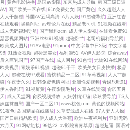
月
|
黄色电影快播
|
岛国av影院
|
东京热成人导航
|
韩国三级日逼
AV
|
国产欧美一区在线
|
91n免费处女
|
国厂黄色
|
久久超踫人人
|
大香蕉网址 内射的网站 黑人激情AV 福利社试看一分钟 国产自91 免费看的
人人干超碰
|
韩国AV五码高清
|
A片人妖
|
91超碰导航
|
亚洲红杏
在线观看
|
操逼问址
|
av理论片在线
|
精品老司机
|
91视频在线看
|
91 激情丁香综合网 亚洲AV炮图 2026国产精品 在线91视频 超碰天堂网
成人无码福利导航
|
国产黑料zcm
|
成人伊人影视
|
在线看免费91
|
瑟瑟视频网站
|
亚洲丝袜91视频
|
超碰卧艹
|
老司机福利导航网
|
69av在线探花 极品欧美 豆花网页入口 超碰爱久 久草视频国产片 国产超碰
欧美成人图片
|
91AV电影
|
91prom
|
中文字幕中日3级
|
中文字幕
98
|
91熟女视频
|
超碰黑美女
|
福利姬51
|
AV伊人影院
|
综合avav
|
99 白丝少妇 天堂网成人网 变态另类色图 另类啪啪 第一婷婷基地 一级AV片
后入巨乳国产
|
97国产在线
|
成人网片
|
91色情
|
尤物91在线网站
|
欧美视屏
|
青娱乐91视频
|
超碰91干干
|
欧美美女日皮快播
|
极品
免费看 日本女人日叉网站 日韩勉费A片 国产肏逼 欧美AⅤ在线观看 欧美综合
人人
|
超碰在线97观看
|
蜜桃精品一二区
|
91草莓视频
|
人人艹超
碰
|
午夜妻久久
|
日韩免费色情网址
|
亚洲性爱视频
|
青娱乐吧91
|
另类 韩日av无码 香蕉视频污线观看 国产浮力第一影院 日韩精品视频 午夜情
伊人香乱码
|
91视屏黄
|
午夜影院毛片
|
久草在线资源
|
肏屄五月
天
|
成人天堂网
|
肏屄视频播放
|
人妖射精汇编
|
玖玖爱导航
|
TS人
色av 亚洲黄色电影网站 欧美人妖TS视频 国产成人AV 豆花tv在线a 国产精品
妖丝袜自慰
|
国产一区二区11
|
www桃色com
|
黄色的视频网站
|
91夜色
|
岛国精品在线播放
|
久草资源成人在线
|
97人妻人人操
|
一页二页 国产精品人人操 精东无码成人影业 超碰在线97青青 黑丝黄色片 成
国产日韩精品欧美
|
伊人成人大香蕉
|
欧洲午夜福利片
|
亚洲无码
六月天
|
91网站链接
|
99热22
|
av影院青青草原
|
超碰超逼
|
国语对
人自拍超碰 韩国电影黑丝视频 国产福利不卡 日韩AM网站 51免费在线视频