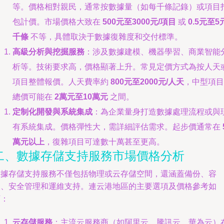
等。價格相對親民，通常按數據量（如每千條記錄）或項目
包計價。市場價格大致在
500元至3000元/項目
或
0.5元至5
千條
不等，具體取決于數據復雜度和交付標準。
高級分析與挖掘服務
：涉及數據建模、機器學習、商業智能
析等。技術要求高，價格顯著上升。常見定價方式為按人天
項目整體報價。人天費率約
800元至2000元/人天
，中型項目
總價可能在
2萬元至10萬元
之間。
定制化開發與系統集成
：為企業量身打造數據處理流程或與
有系統集成。價格彈性大，需詳細評估需求。起步價通常在
萬元以上
，復雜項目可達數十萬甚至更高。
二、數據存儲支持服務市場價格分析
數據存儲支持服務不僅包括物理或云存儲空間，還涵蓋備份、容
災、安全管理和運維支持。連云港地區的主要選項及價格參考如
下：
云存儲服務
：主流云服務商（如阿里云、騰訊云、華為云）