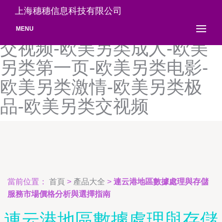
欧美另类hd高清-欧美另类ts
上海穗穗信息科技有限公司
在线-欧美另类tv-欧美另类肠
MENU
交视频-欧美另类成人-欧美
另类第一页-欧美另类电影-
欧美另类激情-欧美另类极
品-欧美另类交视频
當前位置：
首頁
>
產品大全
>
連云港地區數據處理與存儲
服務市場價格分析與選擇指南
連云港地區數據處理與存儲