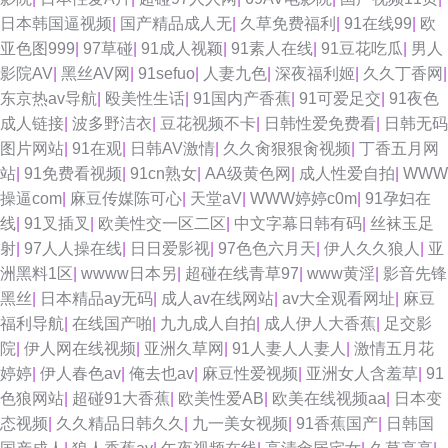
日本韩国逼视频
|
国产精品成人无
|
久草免费福利
|
91在线99
|
欧
亚色图999
|
97草碰
|
91成人视颖
|
91素人在线
|
91豆花吃瓜
|
男人
影院AV
|
黑丝AV网
|
91sefuo
|
人妻九色
|
深夜福利姬
|
久久丁香网
|
东京热av导航
|
殴美性生话
|
91国内产香蕉
|
91可爱足交
|
91夜色
成人链接
|
波多野洁衣
|
豆花视频不卡
|
日韩性爱免费看
|
日韩无码
图片网站
|
91在观
|
日韩AV激情
|
久久肏狠狠肏视频
|
丁香五月网
站
|
91免费看视频
|
91cn熟女
|
AA级黄色网
|
成人性爱自拍
|
WWW
操逼com
|
麻豆传媒陈可心
|
天堂aV
|
WWW婷婷c0m
|
91孕妇在
线
|
91叉插叉
|
欧美性交一区二区
|
中文字幕日韩有码
|
丝袜玉足
射
|
97人人操在线
|
日日爱影视
|
97色色六月天
|
伊人久久狼人
|
亚
洲黑料1区
|
wwww日本另
|
超碰在线青草97
|
www黄淫
|
影音先锋
黑丝
|
日本精品ay无码
|
成人av在线网站
|
av大全观看网址
|
麻豆
福利导航
|
在线国产啪
|
九九成人自拍
|
成人伊人大香蕉
|
足交影
院
|
伊人网在线视频
|
亚洲久草网
|
91人妻人人妻人
|
激情五月花
婷婷
|
伊人春色av
|
俺去也av
|
麻豆性爱视频
|
亚洲女人含羞草
|
91
色狼网站
|
超碰91大香蕉
|
欧美性爱AB
|
欧美在线视频aa
|
日本变
态视频
|
久久精品日韩久久
|
九一美女视频
|
91香蕉国产
|
日韩国