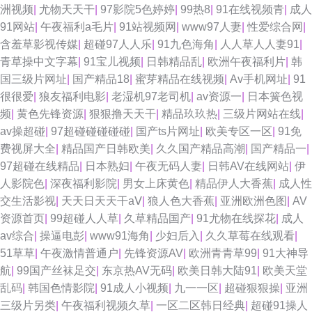
洲视频
|
尤物天天干
|
97影院5色婷婷
|
99热8
|
91在线视频青
|
成人
91网站
|
午夜福利a毛片
|
91站视频网
|
www97人妻
|
性爱综合网
|
老司机视频 三级片中日韩 超碰公开免费 a天堂网在线 91无码中出 成人Av色
含羞草影视传媒
|
超碰97人人乐
|
91九色海角
|
人人草人人妻91
|
青草操中文字幕
|
91宝儿视频
|
日韩精品乱
|
欧洲午夜福利片
|
韩
情 四虎午夜福利视频 欧美成人抽插 久久人阁 97久久 天堂AV男人 久久se综
国三级片网址
|
国产精品18
|
蜜芽精品在线视频
|
Av手机网址
|
91
很很爱
|
狼友福利电影
|
老湿机97老司机
|
av资源一
|
日本簧色视
合社区 国内视频自拍 亚洲色图少妇 精品视频91 久草视频福利站 日韩性爱网
频
|
黄色先锋资源
|
狠狠撸天天干
|
精品玖玖热
|
三级片网站在线
|
av操超碰
|
97超碰碰碰碰碰
|
国产ts片网址
|
欧美专区一区
|
91免
3级A毛片 91磁力链接 69导航 午夜成人导航 日本超碰97 操操色情到 第一福
费视屏大全
|
精品国产日韩欧美
|
久久国产精品高潮
|
国产精品一
|
97超碰在线精品
|
日本熟妇
|
午夜无码人妻
|
日韩AV在线网站
|
伊
利在线导航 日本色黄 51草草 伊人久久大香 黄色三级片yyc 日韩色片在线看
人影院色
|
深夜福利影院
|
男女上床黄色
|
精品伊人大香蕉
|
成人性
交生活影视
|
天天日天天干aⅤ
|
狼人色大香蕉
|
亚洲欧洲色图
|
AV
avav亚洲 狠狠久久乐 韩国论理 日本中文字幕成人 深夜福利院 91国内产香蕉
资源首页
|
99超碰人人草
|
久草精品国产
|
91尤物在线探花
|
成人
av综合
|
操逼电彭
|
www91海角
|
少妇后入
|
久久草莓在线观看
|
婷婷五月天AV 超碰91最新 青娱乐91 无码日日 人人操网址大全 九一av 久久
51草草
|
午夜激情普通户
|
先锋资源AV
|
欧洲青青草99
|
91大神导
航
|
99国产丝袜足交
|
东京热AV无码
|
欧美日韩大陆91
|
欧美天堂
岛国电影 激情五月社区 黄色福利社 日本黄色短视频 午夜影院啊啊 韩日TV色
乱码
|
韩国色情影院
|
91成人小视频
|
九一一区
|
超碰狠狠操
|
亚洲
三级片另类
|
午夜福利视频久草
|
一区二区韩日经典
|
超碰91操人