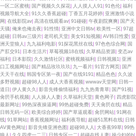
一区二区蜜桃
|
国产视频久久探花
|
人人摸人人91
|
91色伦
|
福利
视频导航大全
|
91久久香蕉超碰
|
丁香五月花婷婷
|
亚洲激情小说
网
|
在线影院av
|
高清在线观看av
|
91碰碰
|
午夜剧院爽爽
|
国产天
天骚
|
俺来也俺去夜
|
91性情
|
亚洲中文日韩tv
|
欧美性一区
|
97超
超碰
|
日韩av三级片
|
老司机天堂
|
美女91知视频
|
AV韩日性爱
|
亚
洲天堂狼人
|
九九福利电影
|
91探花黑丝在线
|
97色色综合网
|
国
产肛交91
|
日本生活片
|
草莓视频18在线
|
久草精品资源
|
变态av
福利
|
日本影院
|
久久激情社区
|
蜜桃视频福利
|
日韩视频1
|
亚洲
口工视频网址
|
国产精品玫玖玖玖
|
九一看片
|
91官方网页
|
国产
天天干在线
|
韩国专区第一夜
|
国产在线9191
|
精品色色
|
久久波
多野视频
|
超碰98人人
|
成人大香蕉视频
|
wwwav天堂网
|
日韩一
道日
|
伊人黄久久
|
影音先锋偷情福利
|
九九热青青草
|
国产91视
|
肏屄手机视频
|
人人操人人妻
|
久草福利天堂
|
黄色网子
|
四虎影院
最新网址
|
99热深夜操逼网
|
99热超碰免费
|
天天肏屄在线
|
精品
日韩无码一区
|
欧美综合婷婷
|
国产草逼观看
|
肏屄网站
|
91网在
线
|
91草网站
|
香蕉视频网址
|
福利夜导航
|
超碰51黑料在线
|
日韩
AV黄色网址
|
影音先锋亚洲色图
|
超碰98人人
|
大香蕉99草
|
99热
狼人
|
久久四虎一二三
|
日韩专区一二
|
超碰在线人妻
|
操少妇的b
|