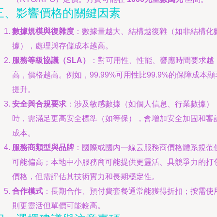
三、影響價格的關鍵因素
數據規模與復雜度
：數據量越大、結構越復雜（如非結構化
據），處理與存儲成本越高。
服務等級協議（SLA）
：對可用性、性能、響應時間要求越
高，價格越高。例如，99.99%可用性比99.9%的保障成本顯
提升。
安全與合規要求
：涉及敏感數據（如個人信息、行業數據）
時，需滿足更高安全標準（如等保），會增加安全加固和審
成本。
服務商類型與品牌
：國際或國內一線云服務商價格體系規范
可能偏高；本地中小服務商可能提供更靈活、具競爭力的打
價格，但需評估其技術實力和長期穩定性。
合作模式
：長期合作、預付費套餐通常能獲得折扣；按需使
則更靈活但單價可能較高。