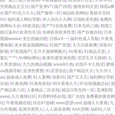
国产成人
|
狼人香蕉av
|
午夜视频在线
|
高清肏屄宅女
|
久草亭亭
|
另类极品五五分
|
国产亚洲V^
|
国产28页
|
激情有码天堂
|
韩国a爽
v
|
国产AV后入久久
|
国产激情一区
|
精品欧美网站
|
青娱乐无码
AV
|
福利成人网站导航
|
伊人综合久久网
|
日韩欧美色图
|
免费的
黄网站大全
|
69老湿机
|
国产TS在线免费
|
日本无码三级
|
韩国三
级日逼AV
|
欧美性生活
|
先锋影音欧美性受
|
国产自偷自拍
|
日本
视频wwww
|
变态伪娘自慰
|
日韩a卡一
|
福利色成人导航
|
午夜免
费体验
|
美女抠逼视频网站
|
91国产资源
|
天天日夜夜爽
|
深夜AV
影视
|
97资源国产
|
五月天激情网图片
|
AV香蕉
|
91精品天堂
|
人
妻乱艹艹
|
AV网站网址
|
欧美性爱亚洲色图
|
涩涩五月天婷婷
|
久
久草资源站
|
九九热精品视频
|
www9久热
|
在线不卡久热涩
|
蜜桃
aa视频导航
|
亚洲色窝窝
|
91涩涩综合
|
国户精品久久
|
久久伊人
av
|
超碰成人免费
|
91人妻网
|
深夜91
|
国产又大又
|
福利网址导航
在线
|
91黄色网
|
91海角原创
|
99大香蕉久久
|
97在线视频总站
|
国
产精品第八区
|
人妻精品二区在线
|
精品日韩无码一区
|
亚洲影院
www
|
久久激情社区
|
91黑料9色在线
|
国厂自拍
|
免费看的黄色网
址
|
午夜视频在线
|
综合97超碰
|
www瑟瑟com
|
超碰久久夜夜
|
九
九性视频
|
亚洲另类男人
|
人人澡澡澡网
|
AAA淫网
|
福利社八区