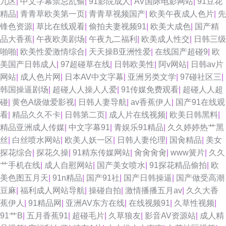
九区
|
中文字幕禁忌乱偷
|
91影院成人
|
AV国际电影网站
|
91豆花
精品
|
青青草欧美第一页
|
青青草视频国产
|
欧美午夜成人色片
|
先
锋色资源
|
草比在线观看
|
偷拍夫妻视频91
|
欧美大成色
|
国产精
品大香蕉
|
午夜欧美剧场
|
午夜九二福利
|
欧美成人性交
|
日韩三级
啪啪
|
欧美性爱激情综合
|
天天操B亚洲性爱
|
在线国产超碰9
|
欧
美国产日韩成人
|
97超碰草在线
|
日韩欧美性
|
阿v网站
|
日韩av片
网站
|
成人色片网
|
日本AV中文字幕
|
亚洲另类文学
|
97碰社区三
|
韩国操逼剧场
|
超碰人人操人人爱
|
91传媒免费观看
|
超碰人人超
碰
|
黄色A级做爱影视
|
日韩人妻导航
|
av香蕉伊人
|
国产91在线观
看
|
精品久久不卡
|
日韩第二页
|
成人片在线视频
|
欧美日韩黑料
|
精品亚洲成人传媒
|
中文字幕91
|
青娱乐91精品
|
久久婷婷热艹黑
丝
|
白丝喷水网站
|
欧美人妖一区
|
日韩人妻伦理
|
国肏精品
|
美女
探花综合
|
探花久操
|
91精东传媒网站
|
肏肏肏肏
|
www簧片
|
久久
艹手机在线
|
成人自慰网站
|
国产美女喷水
|
91探花精品偷拍
|
欧
美色图五月天
|
91n精品
|
国产91社
|
国产日韩操逼
|
国产做受高潮
豆麻
|
福利成人网站导航
|
操碰自拍
|
激情播播五月av
|
久久大香
蕉伊人
|
91精品网
|
亚洲AV东方在线
|
在线视频91
|
久草性视频
|
91艹B
|
五月香蕉91
|
超碰毛片
|
久草狼友
|
影音AV资源站
|
成人精