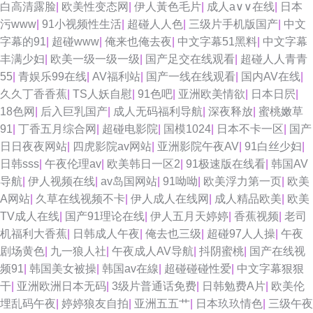
白高清露脸
|
欧美性变态网
|
伊人黃色毛片
|
成人a∨∨在线
|
日本
污www
|
91小视频性生活
|
超碰人人色
|
三级片手机版国产
|
中文
福利姬福利导航 综合欧美国产日韩 欧美大涩逼 人人超超碰 99这里精品 欧美
字幕的91
|
超碰www
|
俺来也俺去夜
|
中文字幕51黑料
|
中文字幕
丰满少妇
|
欧美一级一级一级
|
国产足交在线观看
|
超碰人人青青
不卡交配视频 91资源每日在线 狼友福利AV 草逼视频免费看 欧美精品偷拍
55
|
青娱乐99在线
|
AV福利站
|
国产一线在线观看
|
国内AV在线
|
久久丁香香蕉
|
TS人妖自慰
|
91色吧
|
亚洲欧美情欲
|
日本日屄
|
操天天操 国产精品传媒狼友 欧美sese 97超碰无码 91精品视频网 日本熟妇
18色网
|
后入巨乳国产
|
成人无码福利导航
|
深夜释放
|
蜜桃嫩草
91
|
丁香五月综合网
|
超碰电影院
|
国模1024
|
日本不卡一区
|
国产
网站大全 免费看黄的网址 超碰免费人 精品一区日韩 黄色视屏网站 激情小色
日日夜夜网站
|
四虎影院av网站
|
亚洲影院午夜AV
|
91白丝少妇
|
日韩sss
|
午夜伦理av
|
欧美韩日一区2
|
91极速版在线看
|
韩国AV
网 俺去也激情文学 97精品视频在线 AV东方无码 亚洲在线一区 熟女91网 操
导航
|
伊人视频在线
|
av岛国网站
|
91呦呦
|
欧美浮力第一页
|
欧美
A网站
|
久草在线视频不卡
|
伊人成人在线网
|
成人精品欧美
|
欧美
人妻网页 亚洲海角天堂 91网站不用下载 欧洲精品 福利天堂91 偷拍AV搬运I
TV成人在线
|
国产91理论在线
|
伊人五月天婷婷
|
香蕉视频
|
老司
机福利大香蕉
|
日韩成人午夜
|
俺去也三级
|
超碰97人人操
|
午夜
工 国产精品在线网址 AV新视频 福利视频导航网站 午夜久久伦理福利 欧美
剧场黄色
|
九一狼人社
|
午夜成人AV导航
|
抖阴蜜桃
|
国产在线视
频91
|
韩国美女被操
|
韩国av在線
|
超碰碰碰性爱
|
中文字幕狠狠
AⅤ在线观看 91无码精品蜜桃 久久8热 老司机激情网 精品日韩不卡 AV黄色网
干
|
亚洲欧洲日本无码
|
3级片普通话免费
|
日韩勉费A片
|
欧美伦
埋乱码午夜
|
婷婷狼友自拍
|
亚洲五五艹
|
日本玖玖情色
|
三级午夜
址 亚洲色123 日本A片色情网站 91视频日本 成人电彭 日本天堂一区 美女强